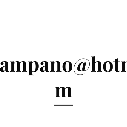
campano@hotm
m